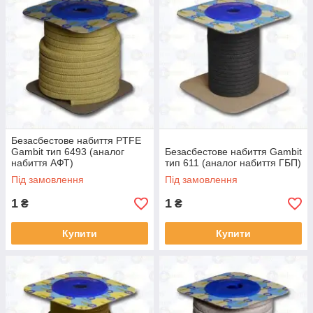
Безасбестове набиття PTFE
Gambit тип 6493 (аналог
Безасбестове набиття Gambit
набиття АФТ)
тип 611 (аналог набиття ГБП)
Під замовлення
Під замовлення
1
1
₴
₴
Купити
Купити