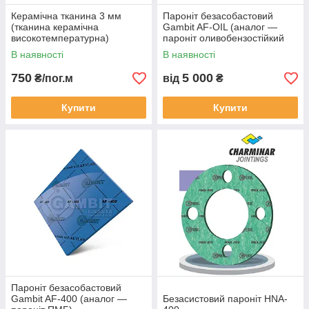
Керамічна тканина 3 мм
Пароніт безасобастовий
(тканина керамічна
Gambit AF-OIL (аналог —
високотемпературна)
пароніт оливобензостійкий
МБС)
В наявності
В наявності
750
5 000
₴/пог.м
від
₴
Купити
Купити
Пароніт безасобастовий
Gambit AF-400 (аналог —
Безасистовий пароніт HNA-