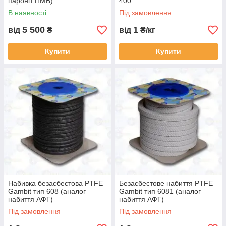
пароніт ПМБ)
400
В наявності
Під замовлення
5 500
1
від
₴
від
₴/кг
Купити
Купити
Набивка безасбестова PTFE
Безасбестове набиття PTFE
Gambit тип 608 (аналог
Gambit тип 6081 (аналог
набиття АФТ)
набиття АФТ)
Під замовлення
Під замовлення