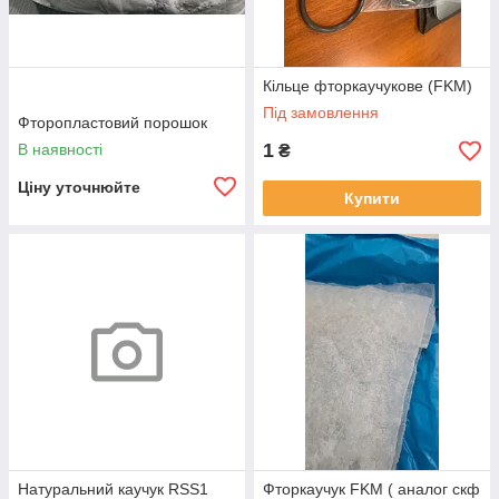
Кільце фторкаучукове (FKM)
Під замовлення
Фторопластовий порошок
1
В наявності
₴
Ціну уточнюйте
Купити
Натуральний каучук RSS1
Фторкаучук FKM ( аналог скф