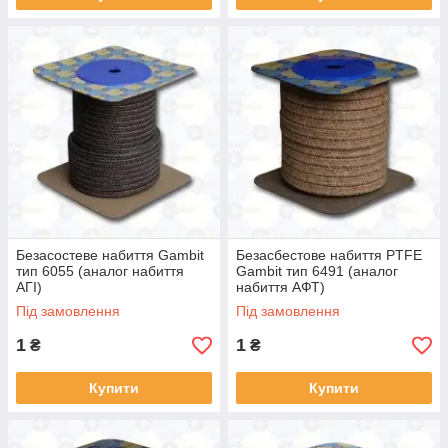
Безасостеве набиття Gambit
Безасбестове набиття PTFE
тип 6055 (аналог набиття
Gambit тип 6491 (аналог
АГІ)
набиття АФТ)
Під замовлення
Під замовлення
1
1
₴
₴
Купити
Купити