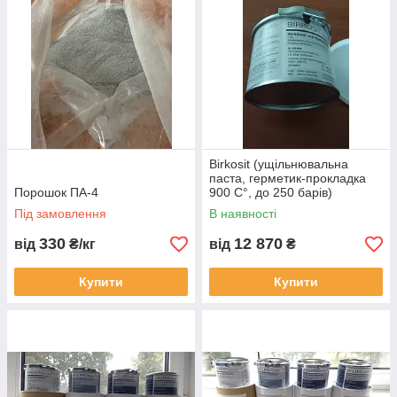
Birkosit (ущільнювальна
паста, герметик-прокладка
Порошок ПА-4
900 C°, до 250 барів)
Під замовлення
В наявності
330
12 870
від
₴/кг
від
₴
Купити
Купити