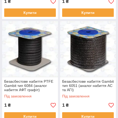
1
1
₴
₴
Купити
Купити
Безасбестове набиття PTFE
Безасбестове набиття Gambit
Gambit тип 6084 (аналог
тип 6051 (аналог набиття АС
набиття АФТ графіт)
та АГІ)
Під замовлення
Під замовлення
1
1
₴
₴
Купити
Купити