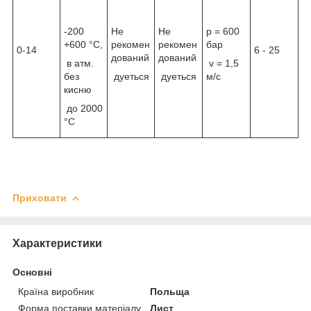
-200
Не
Не
p = 600
+600 °C,
рекомен
рекомен
бар
0-14
6 - 25
дований
дований
в атм.
v = 1,5
без
дуеться
дуеться
м/с
кисню
до 2000
°C
Приховати
Характеристики
Основні
Країна виробник
Польща
Форма поставки матеріалу
Лист