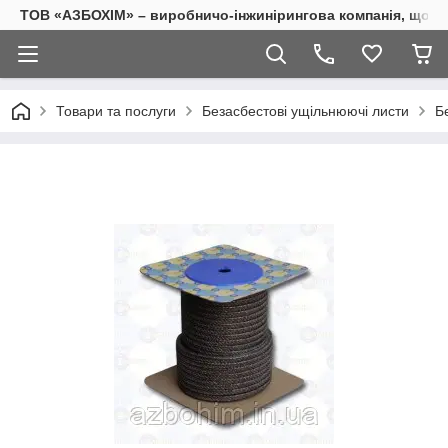
ТОВ «АЗБОХІМ» – виробничо-інжинірингова компанія, що з
Товари та послуги
Безасбестові ущільнюючі листи
Б