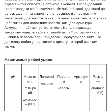
окрема нитка обплетена сіточкою з іконеля. Експандований
графіт, завдяки своїй термічній, хімічній стійкості, здатності до
автозмащення та гарної теплопровідності є прекрасним
матеріалом для виготовлення плетених високотемпературних
набивок як для лопастних насосів, так і для арматуры.
Армування набивки густою сіткою з іконеля підвищує
механічну міцність набиття, запобігаючи її потраплянню в
щілини між валом або шпинделем і корпусом сальника. Це
дає змогу набивці працювати в арматурі з вкрай високим
тиском.
Максимальні робочі умови:
pH
Макс.те
Лопатеві
Поршне
Арматур
Розмір
мп.
ві
а
—
насосы
Розмірн
насосы
диапазо
ий
н [MM]
диапазо
н [
0
C]