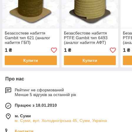
Безасостеве набиття
Безасбестове набиття
Беза
Gambit тип 621 (аналог
PTFE Gambit тип 6493
PTFE
набиття ГБП)
(аналог набиття АФТ)
(ана
1
1
1
₴
₴
₴
Купити
Купити
Про нас
Рейтинг не сформований
Менше 5 відгуків за останній рік
Працює з 18.01.2010
м. Суми
м. Суми, вул. Холодногірська 45, Суми, Україна
Контакти