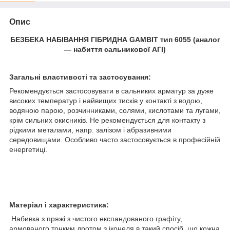
Опис
БЕЗБЕКА НАБІВАННЯ ГІБРИДНА
GAMBIT
тип 6055
(аналог
— набиття сальникової АГІ)
Загальні властивості та застосування:
Рекомендується застосовувати в сальниких арматур за дуже
високих температур і найвищих тисків у контакті з водою,
водяною парою, розчинниками, солями, кислотами та лугами,
крім сильних окисників. Не рекомендується для контакту з
рідкими металами, напр. залізом і абразивними
середовищами. Особливо часто застосовується в професійній
енергетиці.
Матеріал і характеристика:
Набивка з пряжі з чистого експандованого графіту,
армованого тонким дротом з іконеля в такий спосіб, що кожна