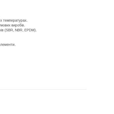
.
ких температурах.
умових виробів.
ків (SBR, NBR, EPDM).
елементи.