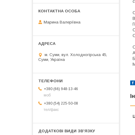
с
О
В
Марина Валеріївна
Г
С
С
О
А
м. Суми, вул. Холодногірська 45,
Б
Суми, Україна
М
+380 (66) 948-13-46
І
моб
+380 (54) 225-50-08
тел/факс
Ц