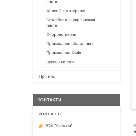
пасти
Ізоляційні матеріали
Безасбестові ущільнюючі
листи
Фторополімери
Промислове обладнання
Промислова Хімія
рукава силосні
Про нас
КОНТАКТИ
ТОВ "Азбохім"
К
е