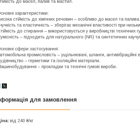
тійкість до масел, палив та мастил.
сновні характеристики:
исока стійкість до хімічних речовин – особливо до масел та палива
нучкість та еластичність – зберігає механічні властивості при низь
тійкість до стирання – використовується у виробництві технічних г
умісність – підходить для натурального (NR) та синтетичних каучу
сновні сфери застосування:
втомобільна промисловість – ущільнювачі, шланги, антивібраційні 
удівництво – герметики та ізоляційні матеріали.
ашинобудування – прокладки та технічні гумові вироби.
нформація для замовлення
іна:
від 240 ₴/кг