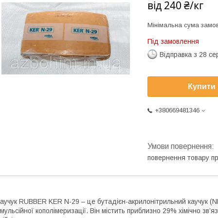
від
240 ₴/кг
Мінімальна сума замов
Під замовлення
Відправка з 28 се
Купити
+380669481346
повернення товару п
аучук RUBBER KER N-29 – це бутадієн-акрилонітрильний каучук (N
мульсійної кополімеризації. Він містить приблизно 29% хімічно зв’